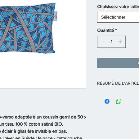
Choisissez votre taille
Sélectionner
Quantité
*
RÉSUMÉ DE L'ARTIC
Housse de coussin a
-verso adaptée à un coussin garni de 50 x
n tissu 100 % coton satiné BIO.
lair à glissière invisible en bas.
e l'hiver en Suède : le givre - cette couche